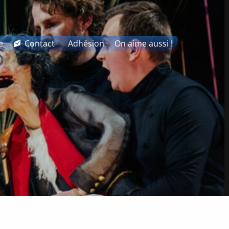
e
Contact
Adhésion
On aime aussi !