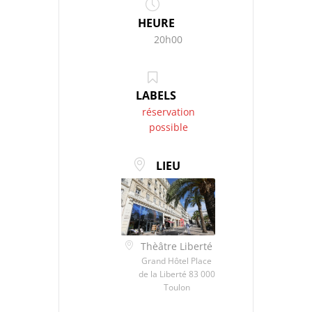
HEURE
20h00
LABELS
réservation
possible
LIEU
Thèâtre Liberté
Grand Hôtel Place
de la Liberté 83 000
Toulon