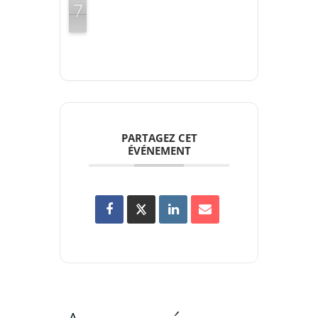
7
6
6
PARTAGEZ CET
ÉVÉNEMENT