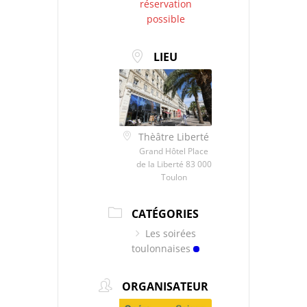
réservation
possible
LIEU
Thèâtre Liberté
Grand Hôtel Place
de la Liberté 83 000
Toulon
CATÉGORIES
Les soirées
toulonnaises
ORGANISATEUR