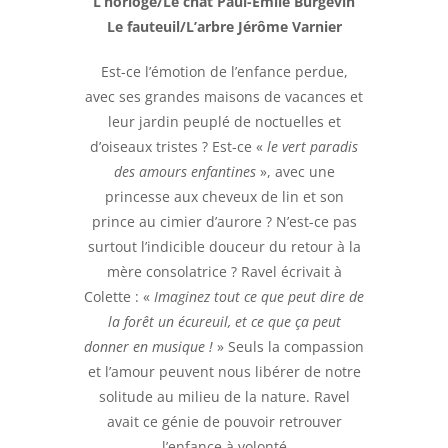
L’horloge/Le chat Paul-Émile Burgevin
Le fauteuil/L’arbre Jérôme Varnier
Est-ce l’émotion de l’enfance perdue,
avec ses grandes maisons de vacances et
leur jardin peuplé de noctuelles et
d’oiseaux tristes ? Est-ce «
le vert paradis
des amours enfantines
», avec une
princesse aux cheveux de lin et son
prince au cimier d’aurore ? N’est-ce pas
surtout l’indicible douceur du retour à la
mère consolatrice ? Ravel écrivait à
Colette : «
Imaginez tout ce que peut dire de
la forêt un écureuil, et ce que ça peut
donner en musique !
» Seuls la compassion
et l’amour peuvent nous libérer de notre
solitude au milieu de la nature. Ravel
avait ce génie de pouvoir retrouver
l’enfance à volonté